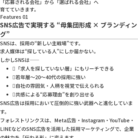
「応募される会社」から「選ばれる会社」へ
育てていきます。
Features 01
SNS広告で実現する
“母集団形成 × ブランディン
グ”
SNSは、採用の“新しい主戦場”です。
求人媒体は“探している人”にしか届かない。
しかしSNSは――
「求人を探していない層」にもリーチできる
若年層〜20〜40代の採用に強い
自社の雰囲気・人柄を視覚で伝えられる
共感による“応募理由”を創り出せる
SNS広告は採用において
圧倒的に強い武器
へと進化していま
す。
フォレストリンクスは、Meta広告・Instagram・YouTube・
LINEなどの
SNS広告を活用した採用マーケティング
で、企業
の魅力を「伝わる形」に変えます。